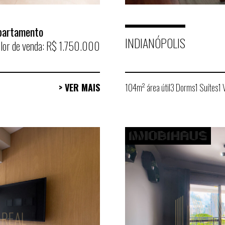
partamento
INDIANÓPOLIS
lor de venda: R$ 1.750.000
> VER MAIS
104m² área útil
3 Dorms
1 Suítes
1 