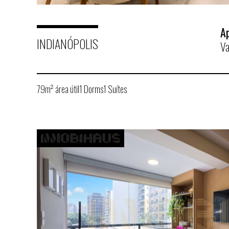
A
INDIANÓPOLIS
Va
79m² área útil
1 Dorms
1 Suítes